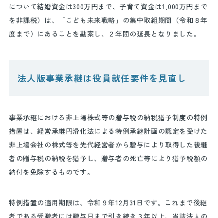
について結婚資金は
300
万円まで、子育て資金は
1,000
万円まで
を非課税）は、「こども未来戦略」の集中取組期間（令和８年
度まで）にあることを勘案し、２年間の延長となりました。
法人版事業承継は役員就任要件を見直し
事業承継における非上場株式等の贈与税の納税猶予制度の特例
措置は、経営承継円滑化法による特例承継計画の認定を受けた
非上場会社の株式等を先代経営者から贈与により取得した後継
者の贈与税の納税を猶予し、贈与者の死亡等により猶予税額の
納付を免除するものです。
特例措置の適用期限は、令和９年
12
月
31
日です。これまで後継
者である受贈者には贈与日まで引き続き３年以上、当該法人の