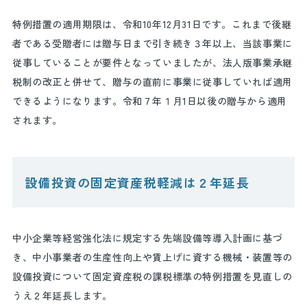
特例措置の適用期限は、令和
10
年
12
月
31
日です。これまで後継
者である受贈者には贈与日まで引き続き３年以上、当該事業に
従事していることが要件となっていましたが、法人版事業承継
税制の改正と併せて、贈与の直前に事業に従事していれば適用
できるようになります。令和７年１月
1
日以後の贈与から適用
されます。
設備投資の固定資産税軽減は２年延長
中小企業等経営強化法に規定する先端設備等導入計画に基づ
き、中小事業者の生産性向上や賃上げに資する機械・装置等の
設備投資について固定資産税の課税標準の特例措置を見直しの
うえ２年延長します。