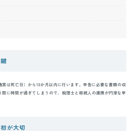
が鍵
通常は死亡日）から
10
か月以内に行います。申告に必要な書類の収
う間に時間が過ぎてしまうので、税理士と相続人の連携が円滑な申
最初が大切