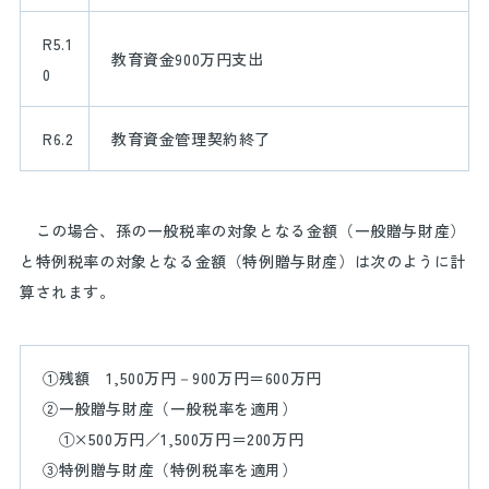
R5.1
教育資金
900
万円支出
0
R6.2
教育資金管理契約終了
この場合、孫の一般税率の対象となる金額（一般贈与財産）
と特例税率の対象となる金額（特例贈与財産）は次のように計
算されます。
①残額
1,500
万円－
900
万円＝
600
万円
②一般贈与財産（一般税率を適用）
①×
500
万円／
1,500
万円＝
200
万円
③特例贈与財産（特例税率を適用）