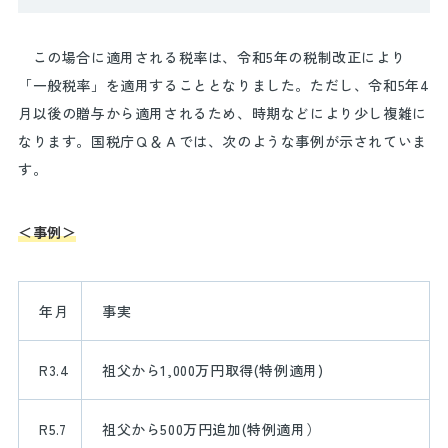
この場合に適用される税率は、令和
5
年の税制改正により
「一般税率」を適用することとなりました。ただし、令和
5
年
4
月以後の贈与から適用されるため、時期などにより少し複雑に
なります。国税庁Ｑ＆Ａでは、次のような事例が示されていま
す。
＜事例＞
年月
事実
R3.4
祖父から
1,000
万円取得
(
特例適用
)
R5.7
祖父から
500
万円追加
(
特例適用）