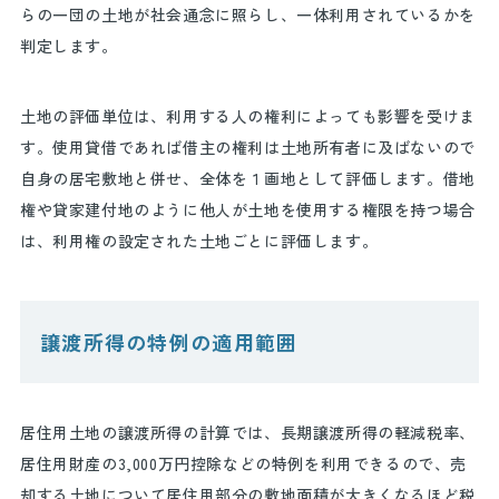
らの一団の土地が社会通念に照らし、一体利用されているかを
判定します。
土地の評価単位は、利用する人の権利によっても影響を受けま
す。使用貸借であれば借主の権利は土地所有者に及ばないので
自身の居宅敷地と併せ、全体を１画地として評価します。借地
権や貸家建付地のように他人が土地を使用する権限を持つ場合
は、利用権の設定された土地ごとに評価します。
譲渡所得の特例の適用範囲
居住用土地の譲渡所得の計算では、長期譲渡所得の軽減税率、
居住用財産の
3,000
万円控除などの特例を利用できるので、売
却する土地について居住用部分の敷地面積が大きくなるほど税