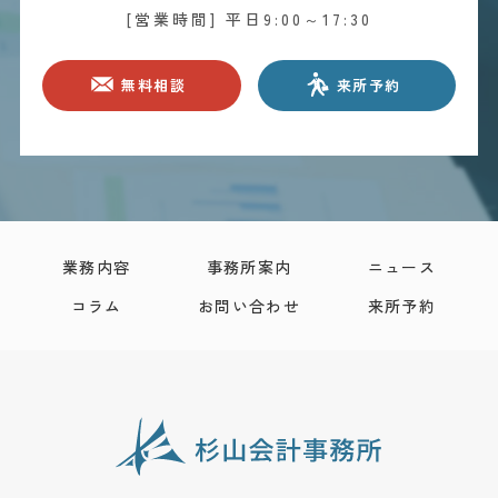
[営業時間] 平日9:00～17:30
セキュリティに万全の対策を講じています。
＜ご本人の照会＞
無料相談
来所予約
お客さまがご本人の個人情報の照会・修正・削除などをご
希望される場合には、ご本人であることを確認の上、対応
させていただきます。
＜法令、規範の遵守と見直し＞
当事務所は、保有する個人情報に関して適用される日本の
法令、その他規範を遵守するとともに、本ポリシーの内容
業務内容
事務所案内
ニュース
を適宜見直し、その改善に努めます。
コラム
お問い合わせ
来所予約
＜お問い合せ＞
当事務所の個人情報の取扱に関するお問い合せは下記まで
ご連絡ください。
杉山会計事務所
広島県広島市安佐南区中筋二丁目5-25-201
Mail:office@sugiyama-kaikei.jp