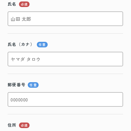
氏名
必須
氏名（カナ）
任意
郵便番号
任意
住所
必須