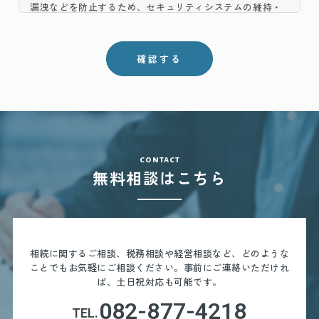
漏洩などを防止するため、セキュリティシステムの維持・
管理体制の整備・社員教育の徹底等の必要な措置を講じ、
安全対策を実施し個人情報の厳重な管理を行ないます。
＜個人情報の利用目的＞
お客さまからお預かりした個人情報は、当事務所からのご
連絡や業務のご案内やご質問に対する回答として、電子メ
ールや資料のご送付に利用いたします。
＜個人情報の第三者への開示・提供の禁止＞
contact
当事務所は、お客さまよりお預かりした個人情報を適切に
無料相談はこちら
管理し、次のいずれかに該当する場合を除き、個人情報を
第三者に開示いたしません。
・お客さまの同意がある場合
・お客さまが希望されるサービスを行なうために当事務所
が業務を委託する業者に対して開示する場合
相続に関するご相談、税務相談や経営相談など、どのような
ことでもお気軽にご相談ください。
事前にご連絡いただけれ
・法令に基づき開示することが必要である場合
ば、土日祝対応も可能です。
＜個人情報の安全対策＞
082-877-4218
TEL.
当事務所は、個人情報の正確性及び安全性確保のために、